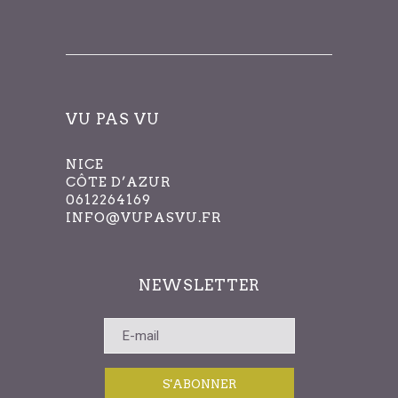
filtrés.
VU PAS VU
NICE
CÔTE D’AZUR
0612264169
INFO@VUPASVU.FR
NEWSLETTER
S'ABONNER