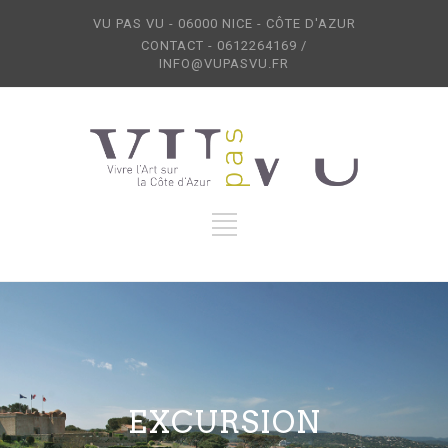
VU PAS VU - 06000 NICE - CÔTE D'AZUR
CONTACT - 0612264169 /
INFO@VUPASVU.FR
EXCURSION