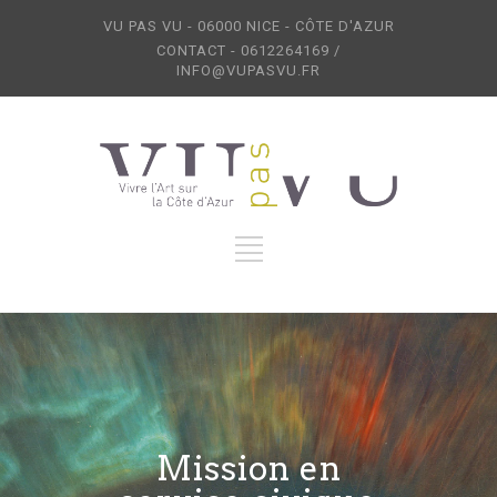
VU PAS VU - 06000 NICE - CÔTE D'AZUR
CONTACT - 0612264169 /
INFO@VUPASVU.FR
Mission en