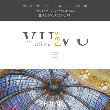
VU PAS VU - 06000 NICE - CÔTE D'AZUR
CONTACT - 0612264169 /
INFO@VUPASVU.FR
FRANCE