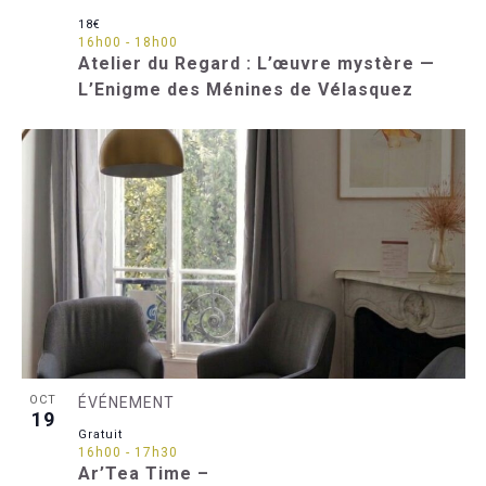
18€
16h00
-
18h00
Atelier du Regard : L’œuvre mystère —
L’Enigme des Ménines de Vélasquez
OCT
ÉVÉNEMENT
19
Gratuit
16h00
-
17h30
Ar’Tea Time –