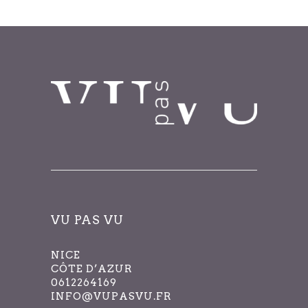
filtrés.
VU PAS VU
NICE
CÔTE D’AZUR
0612264169
INFO@VUPASVU.FR