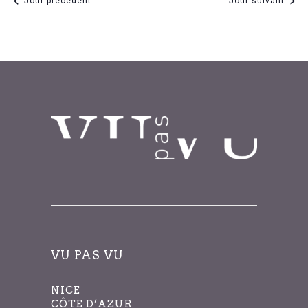
Jour précédent
Jour suivant
filtrés.
VU PAS VU
NICE
CÔTE D’AZUR