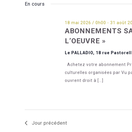
2026
En cours
l'une
des
entrées
18 mai 2026 / 0h00
-
31 août 2
ABONNEMENTS SAI
du
formulaire
L’OEUVRE »
entraînera
Le PALLADIO, 18 rue Pastorel
l'actualisation
de
Achetez votre abonnement Prés
la
culturelles organisées par Vu p
liste
ouvrent droit à […]
des
événements
avec
les
résultats
Jour précédent
filtrés.