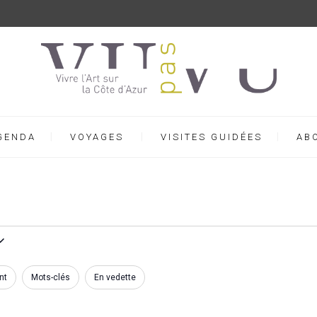
GENDA
VOYAGES
VISITES GUIDÉES
AB
nt
Mots-clés
En vedette