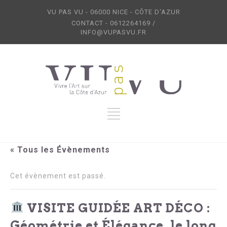
VU PAS VU - 06000 NICE - CÔTE D'AZUR
CONTACT - 0612264169 /
INFO@VUPASVU.FR
« Tous les Évènements
Cet évènement est passé.
VISITE GUIDÉE ART DÉCO :
Géométrie et Élégance, le long