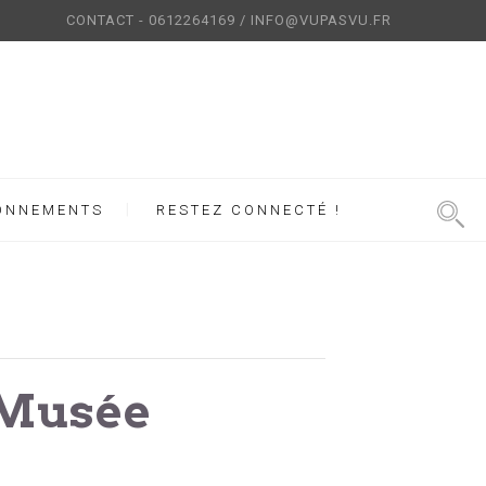
CONTACT - 0612264169 / INFO@VUPASVU.FR
ONNEMENTS
RESTEZ CONNECTÉ !
 Musée