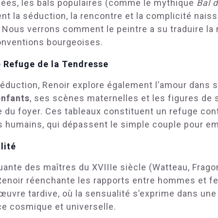
imées, les bals populaires (comme le mythique
Bal 
ent la séduction, la rencontre et la complicité nai
. Nous verrons comment le peintre a su traduire la
conventions bourgeoises.
e Refuge de la Tendresse
séduction, Renoir explore également l’amour dans sa
enfants
, ses scènes maternelles et les figures de 
 du foyer. Ces tableaux constituent un refuge contr
ns humains, qui dépassent le simple couple pour emb
lité
ante des maîtres du XVIIIe siècle (Watteau, Fragon
 Renoir réenchante les rapports entre hommes et f
uvre tardive, où la sensualité s’exprime dans une
ce cosmique et universelle.