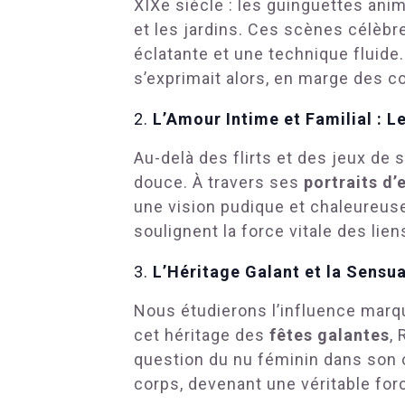
XIXe siècle : les guinguettes an
et les jardins. Ces scènes célèbr
éclatante et une technique fluide
s’exprimait alors, en marge des 
L’Amour Intime et Familial : L
Au-delà des flirts et des jeux de 
douce. À travers ses
portraits d’
une vision pudique et chaleureuse
soulignent la force vitale des lie
L’Héritage Galant et la Sensua
Nous étudierons l’influence marqu
cet héritage des
fêtes galantes
,
question du nu féminin dans son œ
corps, devenant une véritable for