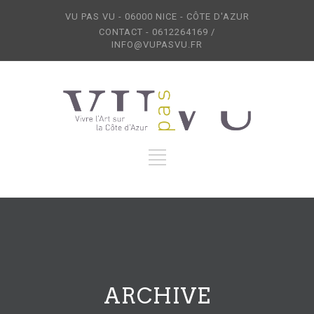
VU PAS VU - 06000 NICE - CÔTE D'AZUR
CONTACT - 0612264169 /
INFO@VUPASVU.FR
ARCHIVE