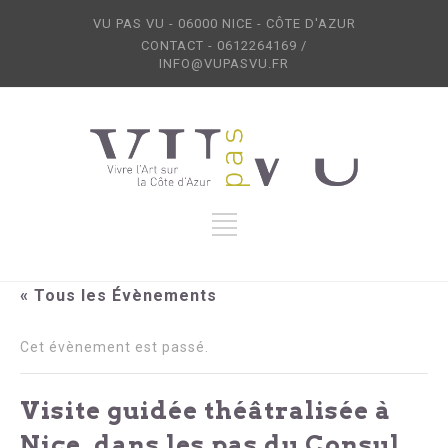
VU PAS VU - 06000 NICE - CÔTE D'AZUR
CONTACT - 0612264169 /
INFO@VUPASVU.FR
« Tous les Évènements
Cet évènement est passé.
Visite guidée théâtralisée à
Nice, dans les pas du Consul