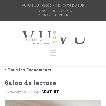
VU PAS VU - 06000 NICE - CÔTE D'AZUR
CONTACT - 0612264169 /
INFO@VUPASVU.FR
« Tous les Évènements
Salon de lecture
GRATUIT
16 décembre / 16h00