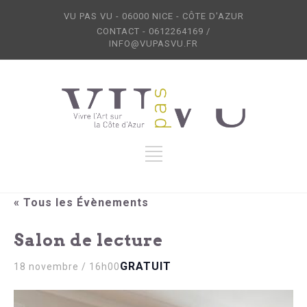
VU PAS VU - 06000 NICE - CÔTE D'AZUR
CONTACT - 0612264169 /
INFO@VUPASVU.FR
« Tous les Évènements
Salon de lecture
GRATUIT
18 novembre / 16h00