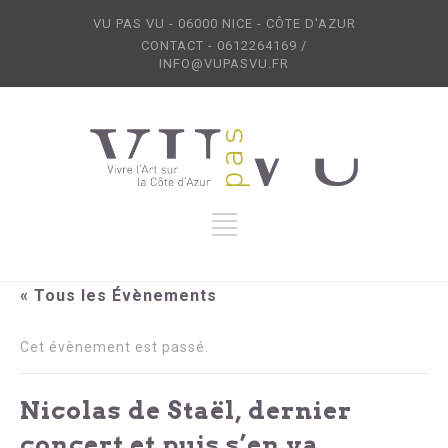
VU PAS VU - 06000 NICE - CÔTE D'AZUR
CONTACT - 0612264169 /
INFO@VUPASVU.FR
« Tous les Évènements
Cet évènement est passé.
Nicolas de Staël, dernier
concert et puis s’en va…