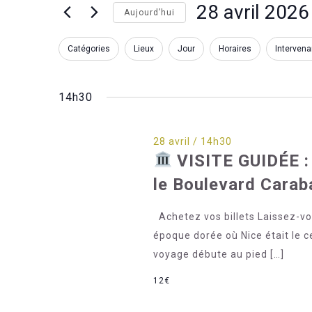
Évènements
28 avril 2026
Aujourd’hui
for
Sélectionnez
28
Filtres
La
Catégories
Lieux
Jour
Horaires
Intervena
une
avril
modification
2026
date.
de
14h30
l'une
des
entrées
28 avril / 14h30
VISITE GUIDÉE :
du
formulaire
le Boulevard Caraba
entraînera
l'actualisation
Achetez vos billets Laissez-vou
de
époque dorée où Nice était le ce
la
voyage débute au pied […]
liste
12€
des
événements