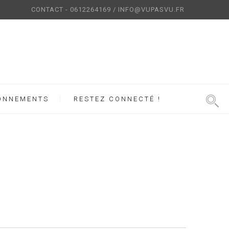
CONTACT - 0612264169 / INFO@VUPASVU.FR
ONNEMENTS
RESTEZ CONNECTÉ !