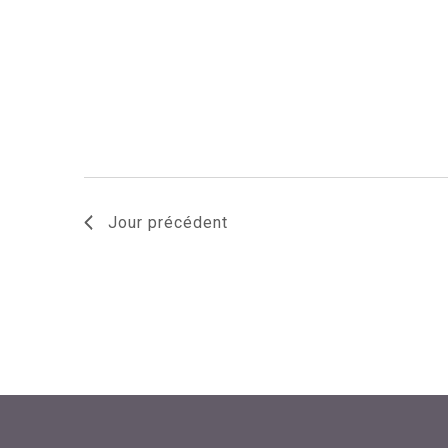
avec
les
résultats
filtrés.
Jour précédent