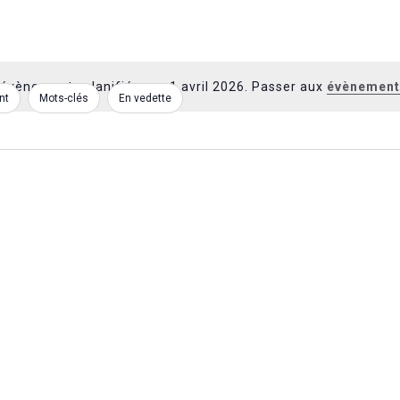
évènements planifié pour 1 avril 2026. Passer aux
évènement
Notice
nt
Mots-clés
En vedette