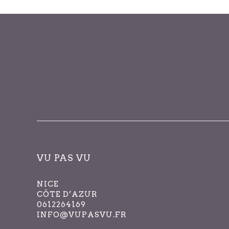
des
événements
avec
les
résultats
filtrés.
VU PAS VU
NICE
CÔTE D’AZUR
0612264169
INFO@VUPASVU.FR