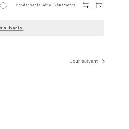
Navigation
Navigati
Condenser la Série Évènements
de
Jour
par
Cacher
vues
consultation
Les
Évèneme
Filtres
s suivants
.
Jour suivant