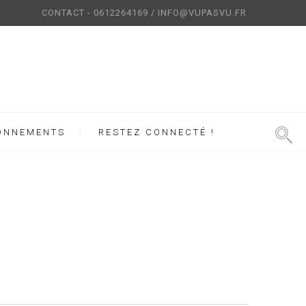
CONTACT - 0612264169 / INFO@VUPASVU.FR
ONNEMENTS
RESTEZ CONNECTÉ !