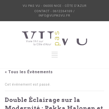
VU PAS VU - 06000 NICE - CÔTE D'AZUR
CONTACT - 0612264169 /
INFO@VUPASVU.FR
« Tous les Évènements
Cet évènement est passé.
Double Éclairage sur la
Modernité : Pekka Halonen et