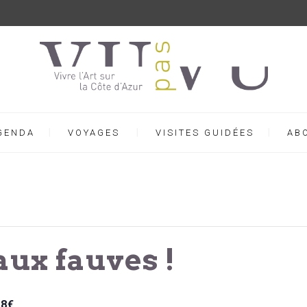
GENDA
VOYAGES
VISITES GUIDÉES
AB
aux fauves !
18€