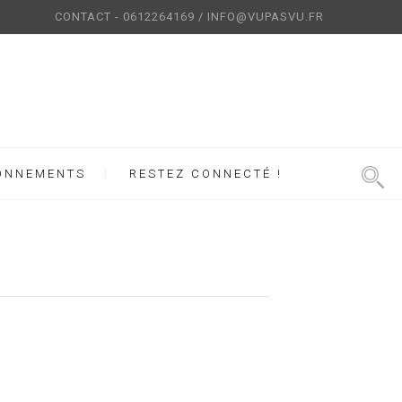
CONTACT - 0612264169 / INFO@VUPASVU.FR
ONNEMENTS
RESTEZ CONNECTÉ !