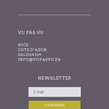
filtrés.
VU PAS VU
NICE
CÔTE D’AZUR
0612264169
INFO@VUPASVU.FR
NEWSLETTER
S'ABONNER