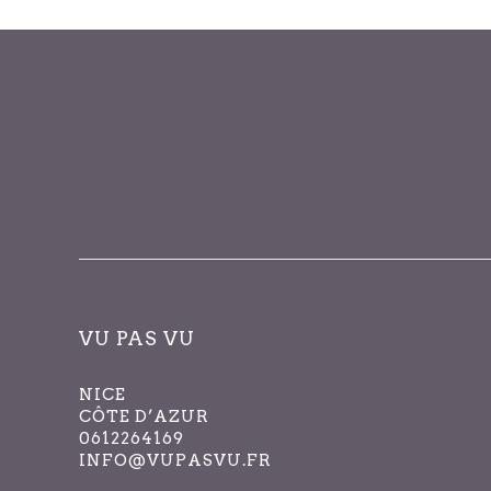
des
événements
avec
les
résultats
filtrés.
VU PAS VU
NICE
CÔTE D’AZUR
0612264169
INFO@VUPASVU.FR