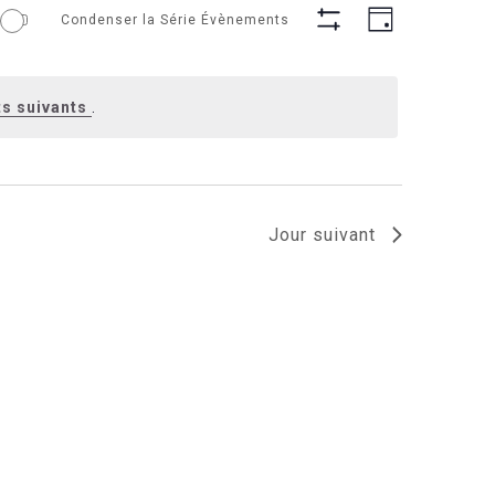
Navigation
Navigati
Condenser la Série Évènements
de
Jour
par
Cacher
vues
consultation
Les
Évèneme
Filtres
s suivants
.
Jour suivant