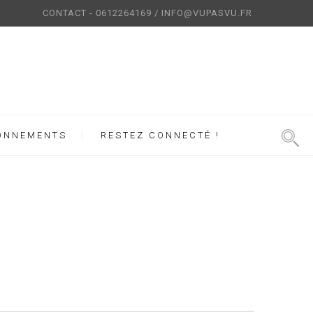
CONTACT - 0612264169 / INFO@VUPASVU.FR
ONNEMENTS
RESTEZ CONNECTÉ !