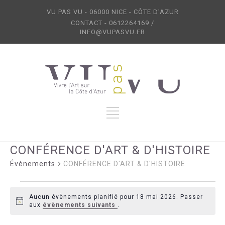
VU PAS VU - 06000 NICE - CÔTE D'AZUR
CONTACT - 0612264169 /
INFO@VUPASVU.FR
CONFÉRENCE D'ART & D'HISTOIRE
Évènements
CONFÉRENCE D'ART & D'HISTOIRE
Évènements
for
Aucun évènements planifié pour 18 mai 2026. Passer
Notice
aux
évènements suivants
.
18
mai