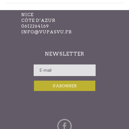
avec
les
les
filt
NICE
résultats
CÔTE D’AZUR
0612264169
filtrés.
INFO@VUPASVU.FR
NEWSLETTER
S'ABONNER