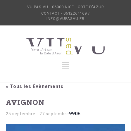
VU PAS VU - 06000 NICE - CÔTE D'AZUR
CONTACT - 0612264169 /
INFO@VUPASVU.FR
« Tous les Évènements
AVIGNON
990€
25 septembre
-
27 septembre