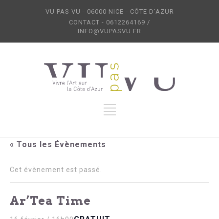
VU PAS VU - 06000 NICE - CÔTE D'AZUR
CONTACT - 0612264169 /
INFO@VUPASVU.FR
« Tous les Évènements
Cet évènement est passé.
Ar’Tea Time