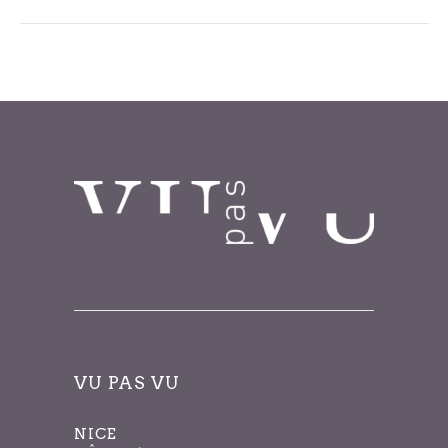
Ouv
Jour précédent
Jour suivant
les
filt
VU PAS VU
NICE