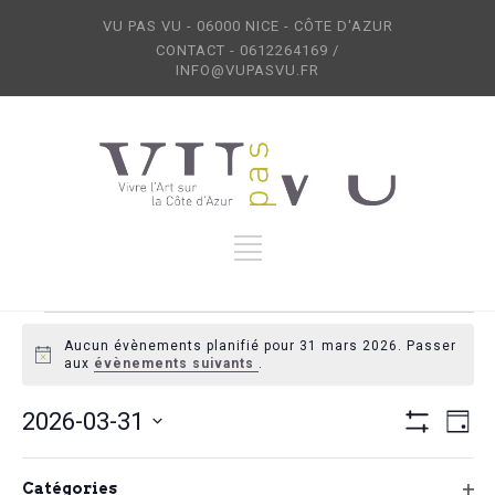
VU PAS VU - 06000 NICE - CÔTE D'AZUR
CONTACT - 0612264169 /
INFO@VUPASVU.FR
Évènements
Aucun évènements planifié pour 31 mars 2026. Passer
for
Notice
aux
évènements suivants
.
31
Naviga
Na
mars
2026-03-31
Jour
de
par
Cacher
2026
Sélectionnez
vu
Les
consul
Filtres
La
Filtres
Év
une
Catégories
Jour précédent
Jour suivant