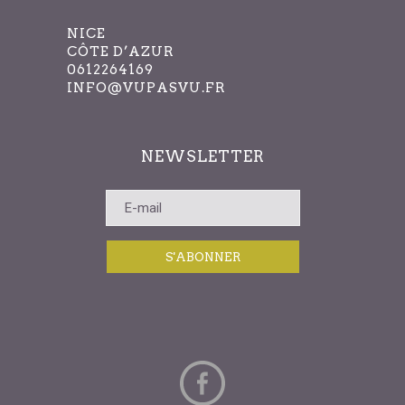
filtrés.
NICE
CÔTE D’AZUR
0612264169
INFO@VUPASVU.FR
NEWSLETTER
S'ABONNER