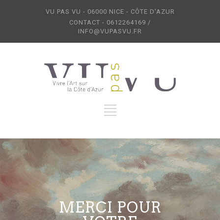
VU PAS VU - 06000 NICE - CÔTE D'AZUR
CONTACT - 0612264169 /
INFO@VUPASVU.FR
MERCI POUR