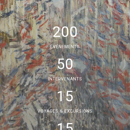
200
ÉVÉNEMENTS
50
INTERVENANTS
15
VOYAGES & EXCURSIONS
15