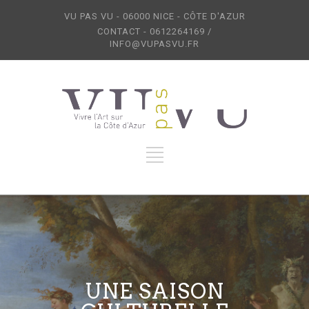
VU PAS VU - 06000 NICE - CÔTE D'AZUR
CONTACT - 0612264169 /
INFO@VUPASVU.FR
UNE SAISON