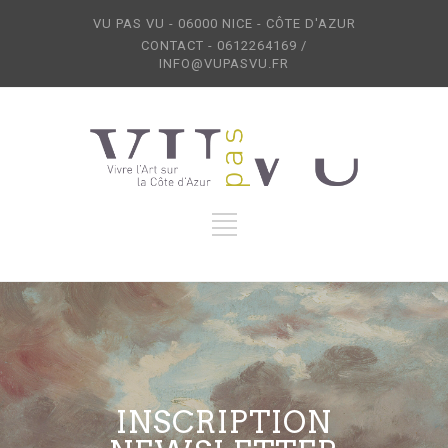
VU PAS VU - 06000 NICE - CÔTE D'AZUR
CONTACT - 0612264169 /
INFO@VUPASVU.FR
INSCRIPTION