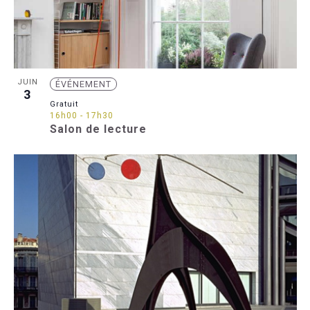
filtrés.
JUIN
ÉVÉNEMENT
3
Gratuit
16h00
-
17h30
Salon de lecture