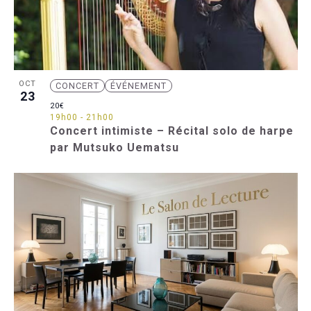
OCT
CONCERT
ÉVÉNEMENT
23
20€
19h00
-
21h00
Concert intimiste – Récital solo de harpe
par Mutsuko Uematsu