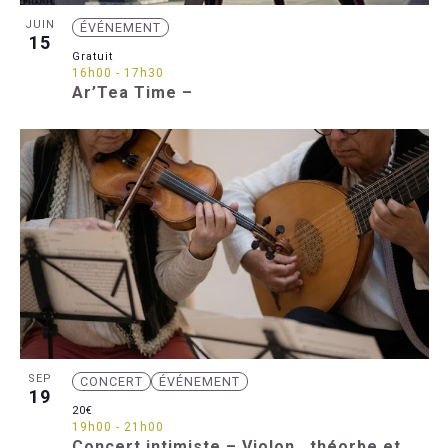
JUIN
ÉVÉNEMENT
15
Gratuit
16h00
-
17h30
Ar’Tea Time –
SEP
CONCERT
ÉVÉNEMENT
19
20€
19h00
-
21h00
Concert intimiste – Violon , théorbe et