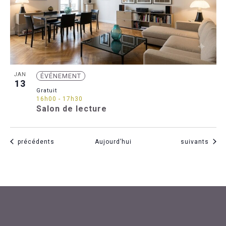
JAN
ÉVÉNEMENT
13
Gratuit
16h00
-
17h30
Salon de lecture
Évènements
Évènements
précédents
Aujourd’hui
suivants