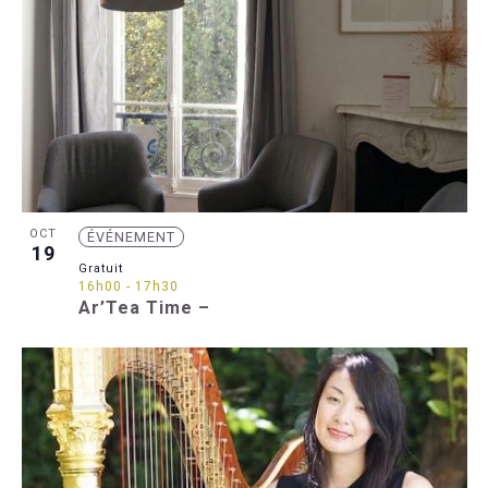
OCT
ÉVÉNEMENT
19
Gratuit
16h00
-
17h30
Ar’Tea Time –